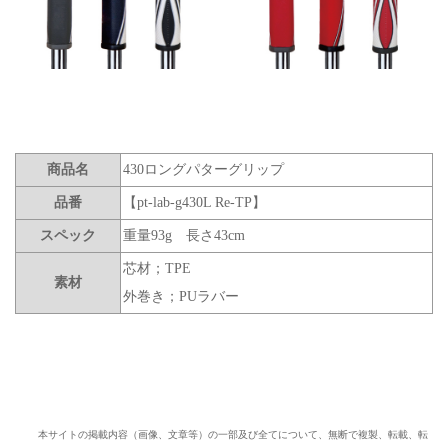
商品名
430ロングパターグリップ
品番
【pt-lab-g430L Re-TP】
スペック
重量93g 長さ43cm
芯材；TPE
素材
外巻き；PUラバー
本サイトの掲載内容（画像、文章等）の一部及び全てについて、無断で複製、転載、転