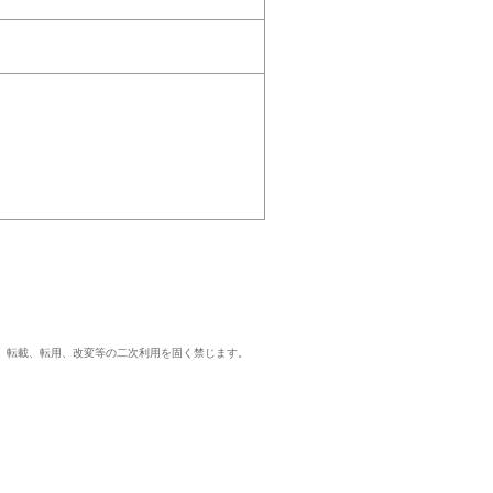
）
、転載、転用、改変等の二次利用を固く禁じます。