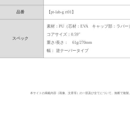
品番
【pt-lab-g rt01】
素材：PU（芯材：EVA キャップ部：ラバー
コアサイズ：0.59”
スペック
重さ/長さ： 61g/270mm
幅： 逆テーパータイプ
本サイトの掲載内容（画像、文章等）の一部及び全てについて、無断で複製